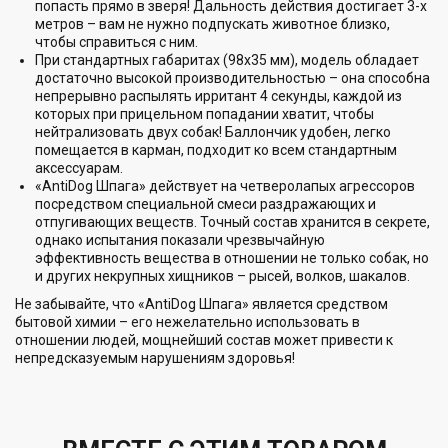
попасть прямо в зверя! Дальность действия достигает 3-х
метров – вам не нужно подпускать животное близко,
чтобы справиться с ним.
При стандартных габаритах (98х35 мм), модель обладает
достаточно высокой производительностью – она способна
непрерывно распылять ирритант 4 секунды, каждой из
которых при прицельном попадании хватит, чтобы
нейтрализовать двух собак! Баллончик удобен, легко
помещается в карман, подходит ко всем стандартным
аксессуарам.
«AntiDog Шпага» действует на четверолапых агрессоров
посредством специальной смеси раздражающих и
отпугивающих веществ. Точный состав хранится в секрете,
однако испытания показали чрезвычайную
эффективность вещества в отношении не только собак, но
и других некрупных хищников – рысей, волков, шакалов.
Не забывайте, что «AntiDog Шпага» является средством
бытовой химии – его нежелательно использовать в
отношении людей, мощнейший состав может привести к
непредсказуемым нарушениям здоровья!