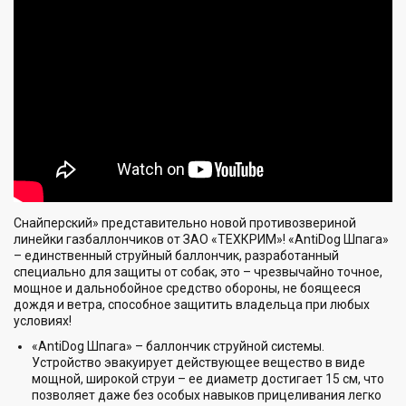
Снайперский» представительно новой противозвериной
линейки газбаллончиков от ЗАО «ТЕХКРИМ»! «AntiDog Шпага»
– единственный струйный баллончик, разработанный
специально для защиты от собак, это – чрезвычайно точное,
мощное и дальнобойное средство обороны, не боящееся
дождя и ветра, способное защитить владельца при любых
условиях!
«AntiDog Шпага» – баллончик струйной системы.
Устройство эвакуирует действующее вещество в виде
мощной, широкой струи – ее диаметр достигает 15 см, что
позволяет даже без особых навыков прицеливания легко