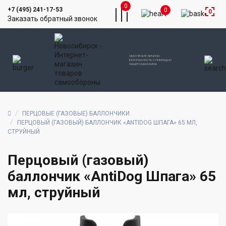
0
+7 (495) 241-17-53
0
0
Заказать обратный звонок
ОБЕСПЕЧЬТЕ ЛИЧНУЮ
БЕЗОПАСНОСТЬ С ПОМОЩЬЮ
НАШЕГО МАГАЗИНА
ПЕРЦОВЫЕ (ГАЗОВЫЕ) БАЛЛОНЧИКИ
ПЕРЦОВЫЙ (ГАЗОВЫЙ) БАЛЛОНЧИК «ANTIDOG ШПАГА» 65 МЛ,
СТРУЙНЫЙ
Перцовый (газовый)
баллончик «AntiDog Шпага» 65
мл, струйный