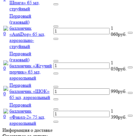
Шпага» 65 мл,
струйный
Перцовый
(газовый)
баллончик
1
«AntiDog» 65 мл,
060руб.
аэрозольно-
струйный
Перцовый
(газовый)
1
баллончик «Жгучий
050руб.
перчик» 65 мл,
аэрозольный
Перцовый
баллончик «ШОК»
990руб.
65 мл, аэрозольный
Перцовый
баллончик
1
«Факел-2» 75 мл,
390руб.
аэрозольный
Информация о доставке