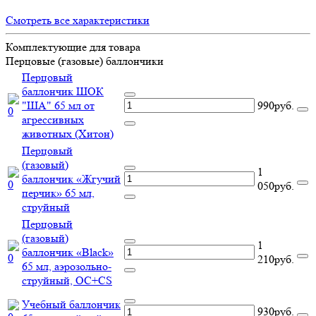
Смотреть все характеристики
Комплектующие для товара
Перцовые (газовые) баллончики
Перцовый
баллончик ШОК
"ША" 65 мл от
990руб.
агрессивных
животных (Хитон)
Перцовый
(газовый)
1
баллончик «Жгучий
050руб.
перчик» 65 мл,
струйный
Перцовый
(газовый)
1
баллончик «Black»
210руб.
65 мл, аэрозольно-
струйный, ОC+CS
Учебный баллончик
930руб.