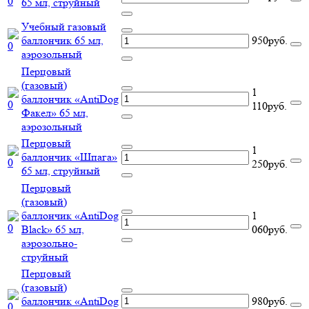
65 мл, струйный
Учебный газовый
баллончик 65 мл,
950руб.
аэрозольный
Перцовый
(газовый)
1
баллончик «AntiDog
110руб.
Факел» 65 мл,
аэрозольный
Перцовый
1
баллончик «Шпага»
250руб.
65 мл, струйный
Перцовый
(газовый)
баллончик «AntiDog
1
Black» 65 мл,
060руб.
аэрозольно-
струйный
Перцовый
(газовый)
баллончик «AntiDog
980руб.