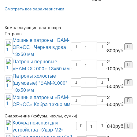
Смотреть все характеристики
Комплектующие для товара
Патроны
Мощные патроны «БАМ-
2
CR+ОС» Черная вдова
800руб.
13х50 мм
Патроны перцовые
2
«БАМ-ОС.000» 13х50 мм
100руб.
Патроны холостые
1
(шумовые) "БАМ-Х.000"
500руб.
13х50 мм
Мощные патроны «БАМ-
2
CR+ОС» Кобра 13х50 мм
500руб.
Снаряжение (кобуры, чехлы, сумки)
Кобура поясная для
840руб.
устройства «Удар-М2»