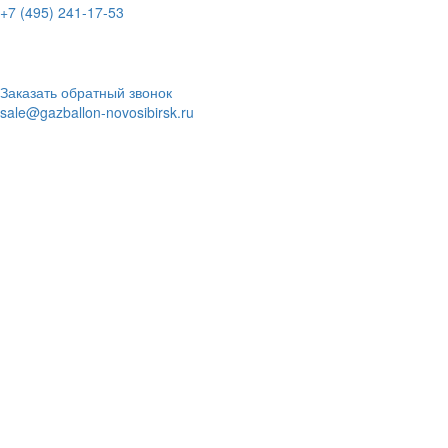
+7 (495) 241-17-53
Адрес:
Советская ул., 33, Новосибирск
Время работы:
ПН-ПТ: с 10:00 до 20:00
СБ-ВС: с 10.00 до 18.00
Заказать обратный звонок
sale@gazballon-novosibirsk.ru