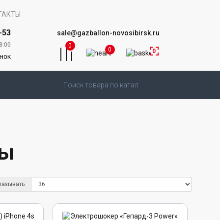
ТАКТЫ
-53
sale@gazballon-novosibirsk.ru
8:00
0
0
0
онок
ры
казывать: