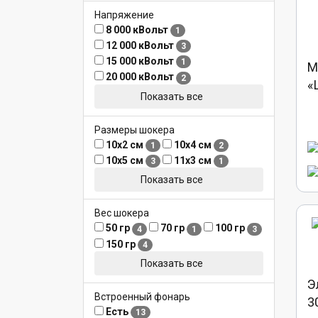
Напряжение
8 000 кВольт
1
12 000 кВольт
3
15 000 кВольт
1
М
20 000 кВольт
2
«
Показать все
Размеры шокера
10х2 см
10х4 см
1
2
10х5 см
11х3 см
3
1
Показать все
Вес шокера
50 гр
70 гр
100 гр
4
1
3
150 гр
4
Показать все
Э
Встроенный фонарь
3
Есть
13