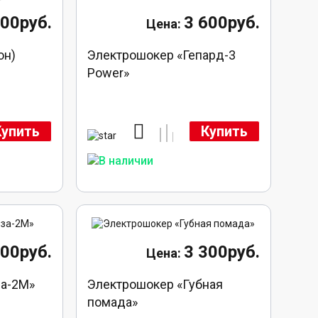
900руб.
3 600руб.
он)
Электрошокер «Гепард-3
Power»
Купить
Купить
800руб.
3 300руб.
за-2М»
Электрошокер «Губная
помада»