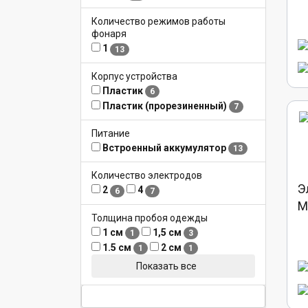
Количество режимов работы
фонаря
1
13
Корпус устройства
Пластик
6
Пластик (прорезиненный)
7
Питание
Встроенный аккумулятор
13
Количество электродов
Э
2
4
6
7
M
Толщина пробоя одежды
1 см
1,5 см
1
3
1.5 см
2 см
1
1
Показать все