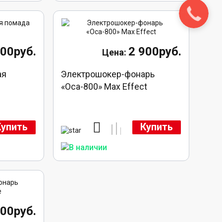
Закажите
звонок!
300руб.
2 900руб.
ая
Электрошокер-фонарь
«Оса-800» Max Effect
Купить
Купить
400руб.