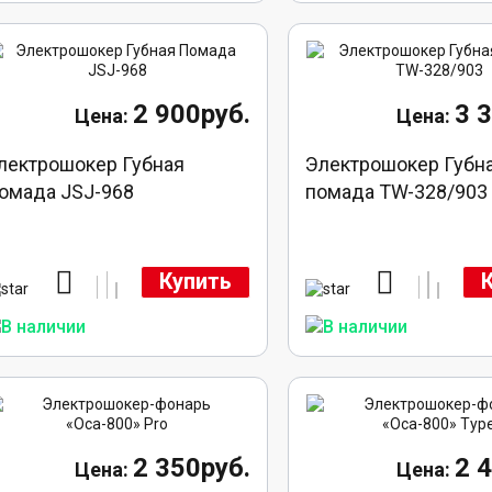
2 900руб.
3 
лектрошокер Губная
Электрошокер Губн
омада JSJ-968
помада TW-328/903
Купить
2 350руб.
2 