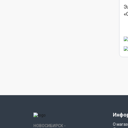
Э
«
Инфо
О магаз
НОВОСИБИРСК -