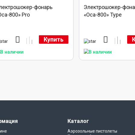
лектрошокер-фонарь
Электрошокер-фона
Оса-800» Pro
«Оса-800» Type
Купить
рмация
Каталог
ине
Аэрозольные пистолеты