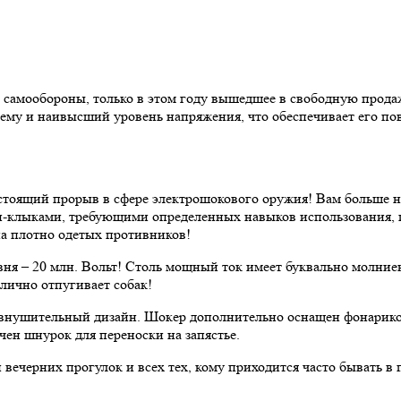
я самообороны, только в этом году вышедшее в свободную прода
тему и наивысший уровень напряжения, что обеспечивает его 
астоящий прорыв в сфере электрошокового оружия! Вам больше 
клыками, требующими определенных навыков использования, плот
 на плотно одетых противников!
ня – 20 млн. Вольт! Столь мощный ток имеет буквально молние
тлично отпугивает собак!
внушительный дизайн. Шокер дополнительно оснащен фонариком
чен шнурок для переноски на запястье.
вечерних прогулок и всех тех, кому приходится часто бывать в п