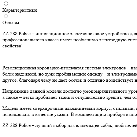
Характеристики
Отзывы
ZZ-288 Police – инновационное электрошоковое устройство дл
профессионального класса имеет необычную электродную сис
свойства!
Революционная коронарно-игольчатая система электродов – н
более надежной, но хуже пробивающей одежду – и электродами-
другое, благодаря чему не дает осечек и отлично воздействует
Напряжение данной модели достигло умопомрачительного уров
а также – легко пробивает ткань и оглушительно трещит, чем о
Модель имеет сверхпрочный алюминиевый корпус, стильный, 
использовать в качестве указки. В комплектацию прибора вклю
ZZ-288 Police – лучший выбор для владельцев собак, любителей 