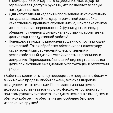
«Премьера-4» или крупного «Добрыни». Аксессуар не
ограничивает доступ к рукояти, что позволяет вслепую
находить пистолет!
Для изготовления изделия использована исключительно
натуральная кожа. Благодаря грамотной раскройке,
качественной прошивке суровой нитью, шлифовке стыков,
использованию первоклассной фурнитуры, аксессуар
обладает отменной функциональностью и рассчитан на
долгие годы продуктивной работы!
Поверхность кожи подвержена вощению с последующей
шлифовкой. Такая обработка обеспечивает аксессуару
характерный матово-черный блеск, стильный и
респектабельный дизайн, устойчивость к царапинам и
истиранию. Первозданный внешний вид не утрачивается
даже при активной ежедневной эксплуатации и отсутствии
ухода!
«Бабочка» крепится к поясу посредством проушин по бокам –
в них можно продеть любой ремень, включая широкие
офицерские и тактические. После застегивания ремня
аксессуар растягивается и плотно фиксирует устройство –
при этом рукоять пистолета находится несколько выше, чем в
обычной кобуре, что обеспечивает особенно быстрое
извлечение оружия!